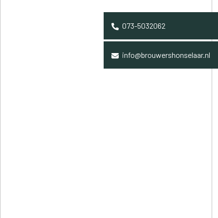
073-5032062
info@brouwershonselaar.nl